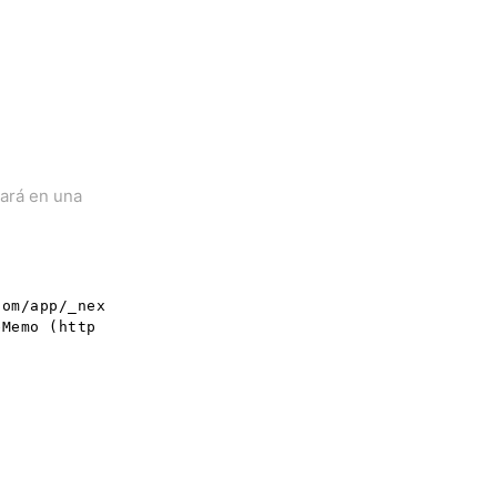
jará en una
com/app/_nex
eMemo (http