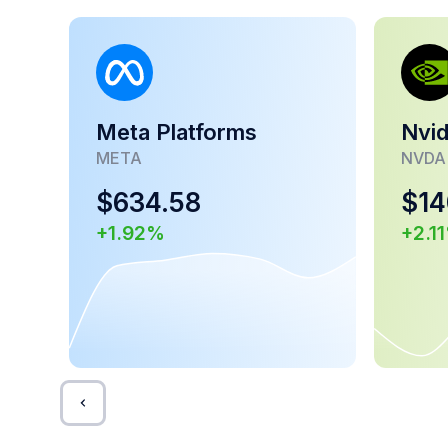
Meta Platforms
Nvid
META
NVDA
$
634.58
$
14
+
1.92
%
+
2.11