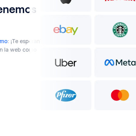
¡tenemos
omo
: ¡Te esperan
 en la web como