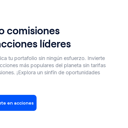
o comisiones
Tesla
Ba
acciones líderes
TSLA
We
BM
$
419.91
ica tu portafolio sin ningún esfuerzo. Invierte
$
acciones más populares del planeta sin tarifas
+
2.50
%
siones. ¡Explora un sinfín de oportunidades
-0
erte en acciones