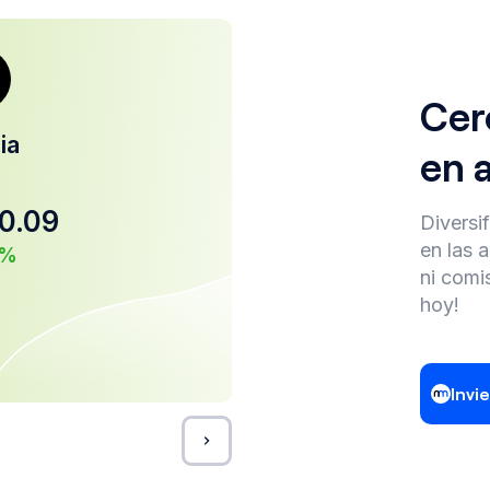
Cer
ia
Microsoft
en 
Corporation
MSFT
0.09
Diversif
$
448.99
en las 
%
ni comi
+
1.11
%
hoy!
Invi