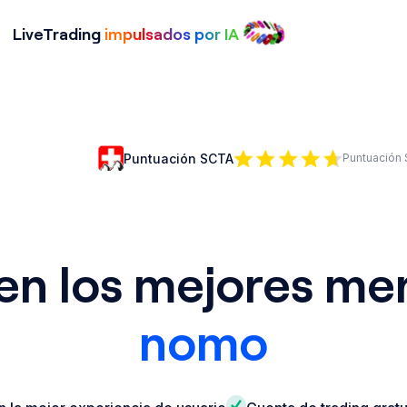
liveTrading
impulsados por IA
Puntuación SCTA
Puntuación
e en los mejores m
nomo