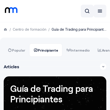
/
Centro de formación
/
Guía de Trading para Principiantes
Popular
Principiante
Intermedio
Avan
Articles
Guía de Trading para
Principiantes