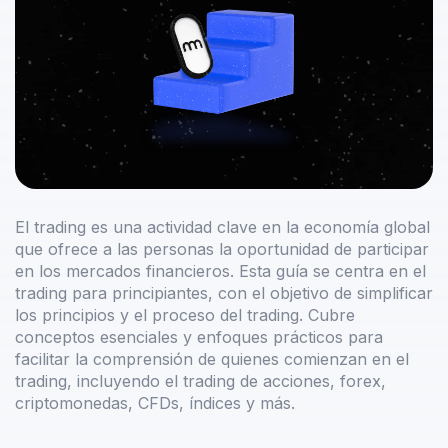
El trading es una actividad clave en la economía global
que ofrece a las personas la oportunidad de participar
en los mercados financieros. Esta guía se centra en el
trading para principiantes, con el objetivo de simplificar
los principios y el proceso del trading. Cubre
conceptos esenciales y enfoques prácticos para
facilitar la comprensión de quienes comienzan en el
trading, incluyendo el trading de acciones, forex,
criptomonedas, CFDs, índices y más.