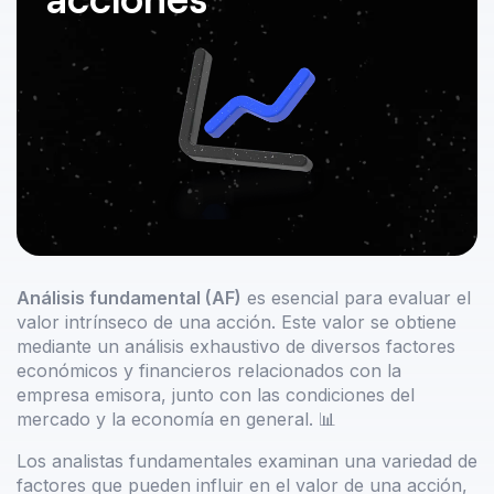
Análisis fundamental (AF)
es esencial para evaluar el
valor intrínseco de una acción. Este valor se obtiene
mediante un análisis exhaustivo de diversos factores
económicos y financieros relacionados con la
empresa emisora, junto con las condiciones del
mercado y la economía en general. 📊
Los analistas fundamentales examinan una variedad de
factores que pueden influir en el valor de una acción,