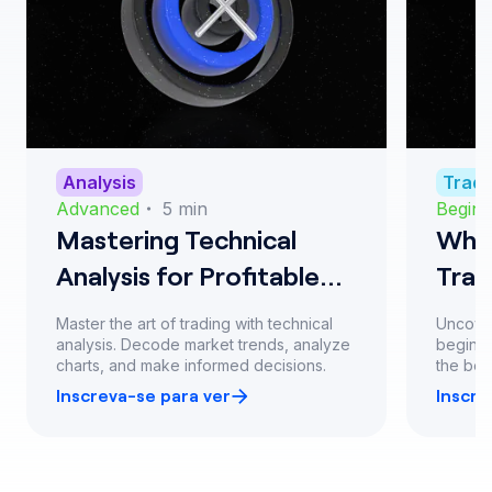
Analysis
Tradi
Advanced
・
5
min
Beginn
Mastering Technical
Why 
Analysis for Profitable
Trad
Trading
Master the art of trading with technical
Uncover
analysis. Decode market trends, analyze
beginne
charts, and make informed decisions.
the best
Inscreva-se para ver
Inscre