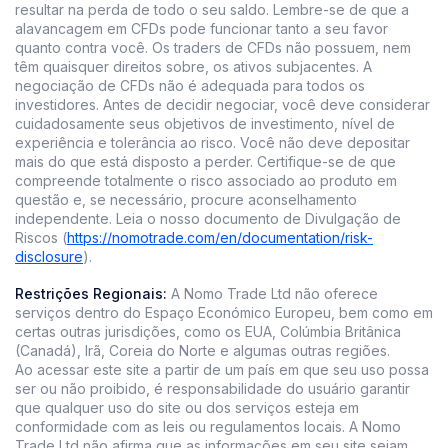
resultar na perda de todo o seu saldo. Lembre-se de que a
alavancagem em CFDs pode funcionar tanto a seu favor
quanto contra você. Os traders de CFDs não possuem, nem
têm quaisquer direitos sobre, os ativos subjacentes. A
negociação de CFDs não é adequada para todos os
investidores. Antes de decidir negociar, você deve considerar
cuidadosamente seus objetivos de investimento, nível de
experiência e tolerância ao risco. Você não deve depositar
mais do que está disposto a perder. Certifique-se de que
compreende totalmente o risco associado ao produto em
questão e, se necessário, procure aconselhamento
independente. Leia o nosso documento de Divulgação de
Riscos (
https://nomotrade.com/en/documentation/risk-
disclosure
).
Restrições Regionais:
A Nomo Trade Ltd não oferece
serviços dentro do Espaço Económico Europeu, bem como em
certas outras jurisdições, como os EUA, Colúmbia Britânica
(Canadá), Irã, Coreia do Norte e algumas outras regiões.
Ao acessar este site a partir de um país em que seu uso possa
ser ou não proibido, é responsabilidade do usuário garantir
que qualquer uso do site ou dos serviços esteja em
conformidade com as leis ou regulamentos locais. A Nomo
Trade Ltd não afirma que as informações em seu site sejam