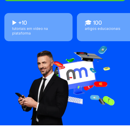
▶️ +10
🎓 100
tutoriais em vídeo na
artigos educacionais
plataforma