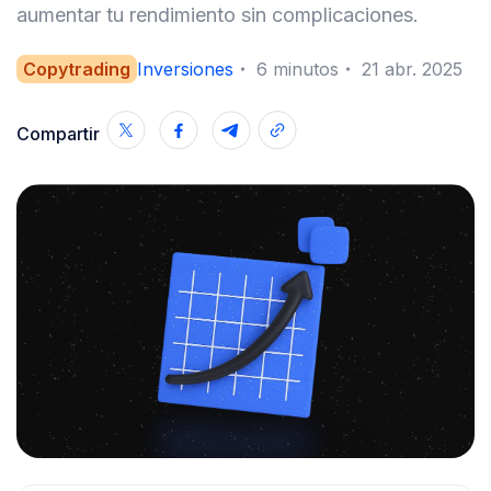
aumentar tu rendimiento sin complicaciones.
Copytrading
Inversiones
・
6
minutos
・
21 abr. 2025
Compartir