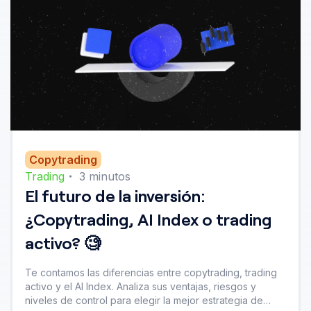
Copytrading
Trading
・
3
minutos
El futuro de la inversión:
¿Copytrading, AI Index o trading
activo? 🧐
Te contamos las diferencias entre copytrading, trading
activo y el AI Index. Analiza sus ventajas, riesgos y
niveles de control para elegir la mejor estrategia de