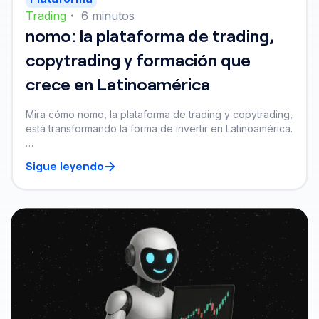
Trading
・
6
minutos
nomo: la plataforma de trading,
copytrading y formación que
crece en Latinoamérica
Mira cómo nomo, la plataforma de trading y copytrading,
está transformando la forma de invertir en Latinoamérica.
Con IA, formación real y resultados consistentes, es la
Sigue leyendo
plataforma que impulsa tu crecimiento como trader.