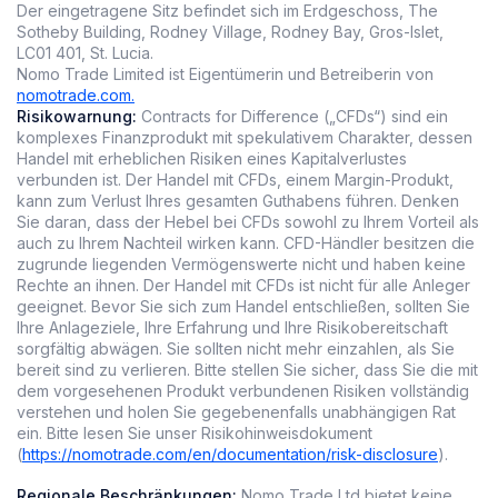
Der eingetragene Sitz befindet sich im Erdgeschoss, The
Sotheby Building, Rodney Village, Rodney Bay, Gros-Islet,
LC01 401, St. Lucia.
Nomo Trade Limited ist Eigentümerin und Betreiberin von
nomotrade.com.
Risikowarnung:
Contracts for Difference („CFDs“) sind ein
komplexes Finanzprodukt mit spekulativem Charakter, dessen
Handel mit erheblichen Risiken eines Kapitalverlustes
verbunden ist. Der Handel mit CFDs, einem Margin-Produkt,
kann zum Verlust Ihres gesamten Guthabens führen. Denken
Sie daran, dass der Hebel bei CFDs sowohl zu Ihrem Vorteil als
auch zu Ihrem Nachteil wirken kann. CFD-Händler besitzen die
zugrunde liegenden Vermögenswerte nicht und haben keine
Rechte an ihnen. Der Handel mit CFDs ist nicht für alle Anleger
geeignet. Bevor Sie sich zum Handel entschließen, sollten Sie
Ihre Anlageziele, Ihre Erfahrung und Ihre Risikobereitschaft
sorgfältig abwägen. Sie sollten nicht mehr einzahlen, als Sie
bereit sind zu verlieren. Bitte stellen Sie sicher, dass Sie die mit
dem vorgesehenen Produkt verbundenen Risiken vollständig
verstehen und holen Sie gegebenenfalls unabhängigen Rat
ein. Bitte lesen Sie unser Risikohinweisdokument
(
https://nomotrade.com/en/documentation/risk-disclosure
).
Regionale Beschränkungen:
Nomo Trade Ltd bietet keine