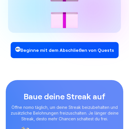
Beginne mit dem Abschließen von Quests
Baue deine Streak auf
Öffne nomo täglich, um deine Streak beizubehalten und
zusätzliche Belohnungen freizuschalten.
Je länger deine
Streak, desto mehr Chancen schaltest du frei.