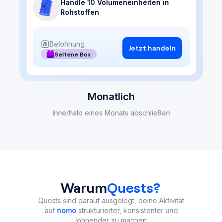
Handle 10 Volumeneinheiten in
Rohstoffen
Belohnung
Jetzt handeln
Seltene Box
Monatlich
Innerhalb eines Monats abschließen
Warum
Quests?
Quests sind darauf ausgelegt, deine Aktivität
auf
nomo
strukturierter, konsistenter und
lohnender zu machen