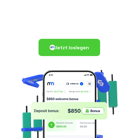
Beginnen Sie mit dem
Handel
mit zusätzlichen
Mitteln
heute
Jetzt loslegen