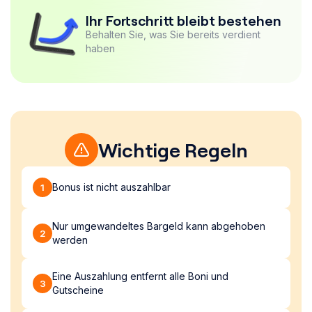
Ihr Fortschritt bleibt bestehen
Behalten Sie, was Sie bereits verdient
haben
Wichtige Regeln
Bonus ist nicht auszahlbar
1
Nur umgewandeltes Bargeld kann abgehoben
2
werden
Eine Auszahlung entfernt alle Boni und
3
Gutscheine