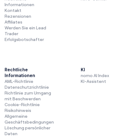
Informationen
Kontakt
Rezensionen
Affiliates
Werden Sie ein Lead
Trader
Erfolgsbotschafter
Rechtliche
KI
Informationen
nomo AI Index
AML-Richtlinie
KI-Assistent
Datenschutzrichtlinie
Richtlinie zum Umgang
mit Beschwerden
Cookie-Richtlinie
Risikohinweis
Allgemeine
Geschäftsbedingungen
Löschung persönlicher
Daten