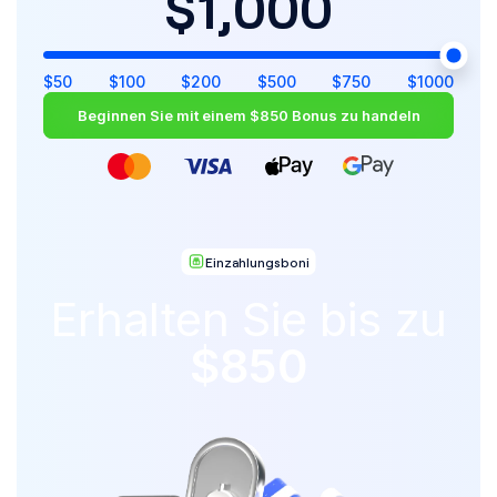
$
1,000
$50
$100
$200
$500
$750
$1000
Beginnen Sie mit einem $850 Bonus zu handeln
Einzahlungsboni
Erhalten Sie bis zu
$
850