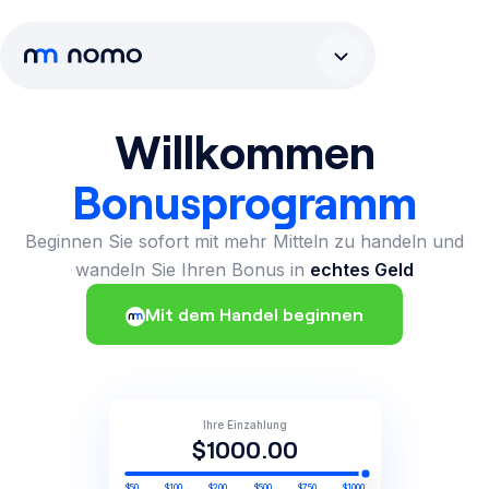
Willkommen
Bonusprogramm
Beginnen Sie sofort mit mehr Mitteln zu handeln und
wandeln Sie Ihren Bonus in
echtes Geld
Mit dem Handel beginnen
Ihre Einzahlung
$
1000.00
$
50
$
100
$
200
$
500
$
750
$
1000