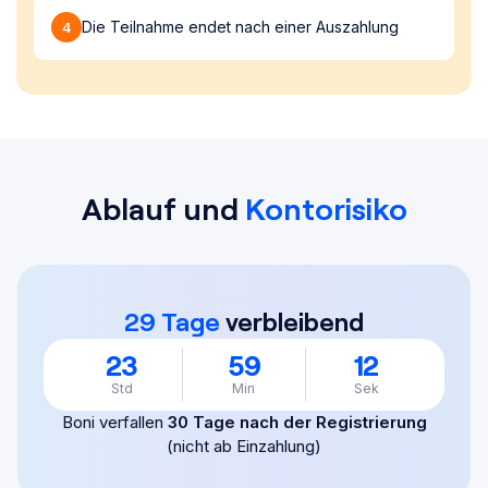
Die Teilnahme endet nach einer Auszahlung
4
Ablauf und
Kontorisiko
29 Tage
verbleibend
23
59
12
Std
Min
Sek
Boni verfallen
30 Tage nach der Registrierung
(nicht ab Einzahlung)