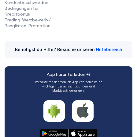
Kundenbeschwerden
Bedingungen für
Kreditbonus
Trading-Wettbewerb /
Ranglisten-Promotion
Benötigst du Hilfe? Besuche unseren
Hilfebereich
App herunterladen 📲
Verpasse mit der mobilen App von nomo keine
wichtigen Benachrichtigungen und
Marktveränderungen.