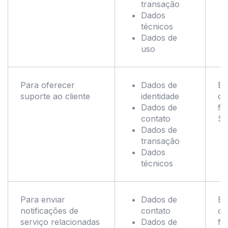
transação
Dados
técnicos
Dados de
uso
Para oferecer
Dados de
Ex
suporte ao cliente
identidade
co
Dados de
fo
contato
Se
Dados de
transação
Dados
técnicos
Para enviar
Dados de
Ex
notificações de
contato
co
serviço relacionadas
Dados de
fo