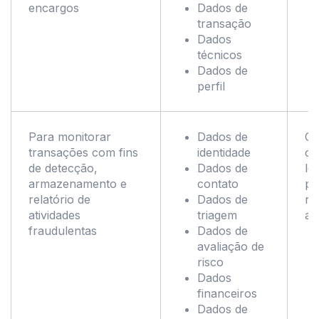
encargos
Dados de
transação
Dados
técnicos
Dados de
perfil
Para monitorar
Dados de
Co
transações com fins
identidade
co
de detecção,
Dados de
le
armazenamento e
contato
pe
relatório de
Dados de
re
atividades
triagem
ap
fraudulentas
Dados de
avaliação de
risco
Dados
financeiros
Dados de