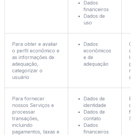
Dados
financeiros
Dados de
uso
Para obter e avaliar
Dados
Co
o perfil econômico e
econômicos
co
as informações de
e de
le
adequação,
adequação
pe
categorizar o
re
usuário
ap
Para fornecer
Dados de
Ex
nossos Serviços e
identidade
co
processar
Dados de
fo
transações,
contato
Se
incluindo
Dados
pagamentos, taxas e
financeiros