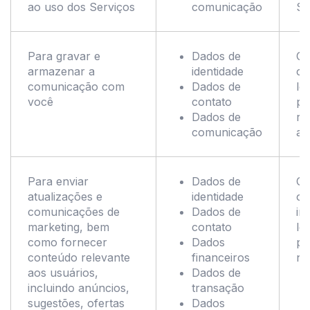
ao uso dos Serviços
comunicação
Se
Para gravar e
Dados de
Co
armazenar a
identidade
co
comunicação com
Dados de
le
você
contato
pe
Dados de
re
comunicação
ap
Para enviar
Dados de
Co
atualizações e
identidade
ou
comunicações de
Dados de
in
marketing, bem
contato
le
como fornecer
Dados
pr
conteúdo relevante
financeiros
no
aos usuários,
Dados de
incluindo anúncios,
transação
sugestões, ofertas
Dados