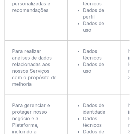
personalizadas e
técnicos
recomendações
Dados de
perfil
Dados de
uso
Para realizar
Dados
No
análises de dados
técnicos
in
relacionadas aos
Dados de
le
nossos Serviços
uso
me
com o propósito de
Se
melhoria
Para gerenciar e
Dados de
No
proteger nosso
identidade
in
negócio e a
Dados
le
Plataforma,
técnicos
me
incluindo a
Dados de
Se