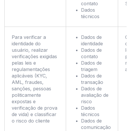
contato
Se
Dados
técnicos
Para verificar a
Dados de
Co
identidade do
identidade
co
usuário, realizar
Dados de
le
verificações exigidas
contato
pe
pelas leis e
Dados de
re
regulamentações
triagem
ap
aplicáveis (KYC,
Dados de
AML, fraudes,
transação
sanções, pessoas
Dados de
politicamente
avaliação de
expostas e
risco
verificação de prova
Dados
de vida) e classificar
técnicos
o risco do cliente
Dados de
comunicação