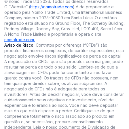
© nomo Trade Ltd
2026
.
Todos os direitos reservados.
O “Website” (
https://nomotrade.com
) é de propriedade e
operado pela Nomo Trade Limited, uma International Business
Company número 2023-00509 em Santa Lúcia. O escritório
registrado está situado no Ground Floor, The Sotheby Building,
Rodney Village, Rodney Bay, Gros-Islet, LC01 401, Santa Lúcia.
A Nomo Trade Limited é proprietária e opera o site
nomotrade.com.
Aviso de Risco:
Contratos por diferença (“CFDs”) são
produtos financeiros complexos, de caráter especulativo, cuja
negociação envolve riscos significativos de perda de capital.
A negociação de CFDs, que são produtos com margem, pode
resultar na perda de todo o seu saldo. Lembre-se de que a
alavancagem em CFDs pode funcionar tanto a seu favor
quanto contra você. Os traders de CFDs não possuem, nem
têm quaisquer direitos sobre, os ativos subjacentes. A
negociação de CFDs não é adequada para todos os
investidores. Antes de decidir negociar, você deve considerar
cuidadosamente seus objetivos de investimento, nível de
experiência e tolerância ao risco. Você não deve depositar
mais do que está disposto a perder. Certifique-se de que
compreende totalmente o risco associado ao produto em
questão e, se necessário, procure aconselhamento
independente. Leia o nosso documento de Divulgação de