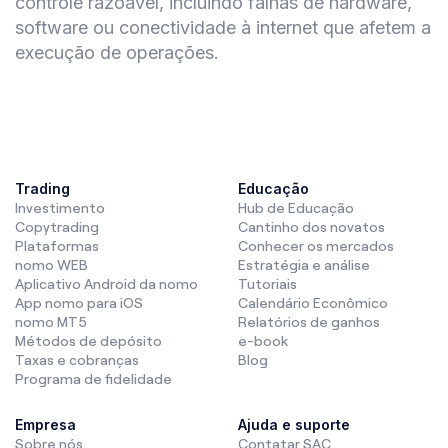
controle razoável, incluindo falhas de hardware,
software ou conectividade à internet que afetem a
execução de operações.
Trading
Educação
Investimento
Hub de Educação
Copytrading
Cantinho dos novatos
Plataformas
Conhecer os mercados
nomo WEB
Estratégia e análise
Aplicativo Android da nomo
Tutoriais
App nomo para iOS
Calendário Econômico
nomo MT5
Relatórios de ganhos
Métodos de depósito
e-book
Taxas e cobranças
Blog
Programa de fidelidade
Empresa
Ajuda e suporte
Sobre nós
Contatar SAC