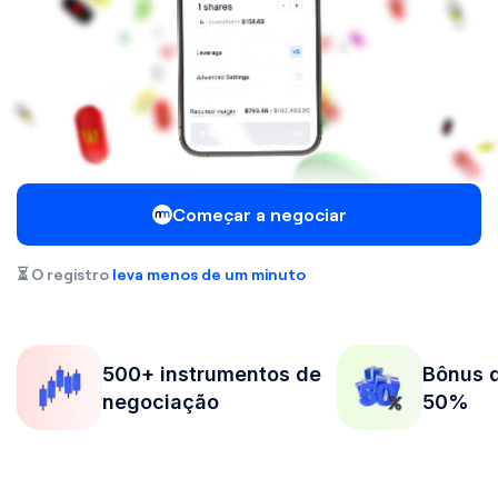
Começar a negociar
⏳ O registro
leva menos de um minuto
nstrumentos de
Bônus de depósito de
iação
50%