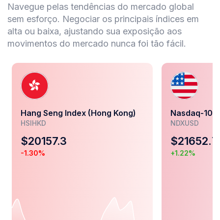
Navegue pelas tendências do mercado global
sem esforço. Negociar os principais índices em
alta ou baixa, ajustando sua exposição aos
movimentos do mercado nunca foi tão fácil.
Hang Seng Index (Hong Kong)
Nasdaq-100 
HSIHKD
NDXUSD
$
20157.3
$
21652.7
-1.30
%
+
1.22
%