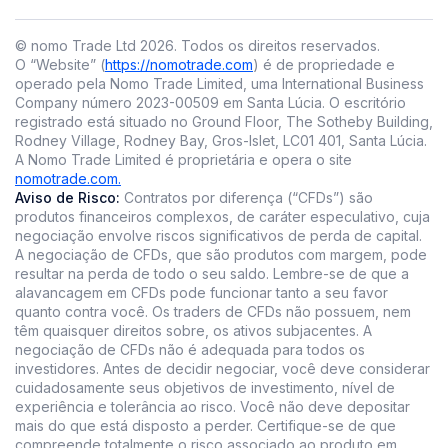
© nomo Trade Ltd
2026
.
Todos os direitos reservados.
O “Website” (
https://nomotrade.com
) é de propriedade e
operado pela Nomo Trade Limited, uma International Business
Company número 2023-00509 em Santa Lúcia. O escritório
registrado está situado no Ground Floor, The Sotheby Building,
Rodney Village, Rodney Bay, Gros-Islet, LC01 401, Santa Lúcia.
A Nomo Trade Limited é proprietária e opera o site
nomotrade.com.
Aviso de Risco:
Contratos por diferença (“CFDs”) são
produtos financeiros complexos, de caráter especulativo, cuja
negociação envolve riscos significativos de perda de capital.
A negociação de CFDs, que são produtos com margem, pode
resultar na perda de todo o seu saldo. Lembre-se de que a
alavancagem em CFDs pode funcionar tanto a seu favor
quanto contra você. Os traders de CFDs não possuem, nem
têm quaisquer direitos sobre, os ativos subjacentes. A
negociação de CFDs não é adequada para todos os
investidores. Antes de decidir negociar, você deve considerar
cuidadosamente seus objetivos de investimento, nível de
experiência e tolerância ao risco. Você não deve depositar
mais do que está disposto a perder. Certifique-se de que
compreende totalmente o risco associado ao produto em