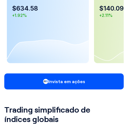
$
634.58
$
140.09
+
1.92
%
+
2.11
%
Invista em ações
Trading simplificado de
índices globais